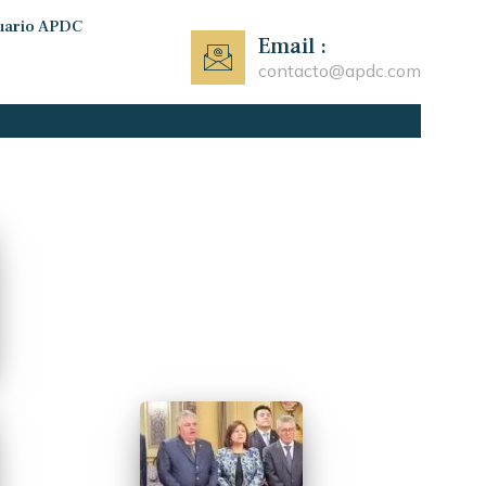
uario APDC
Email :
contacto@apdc.com